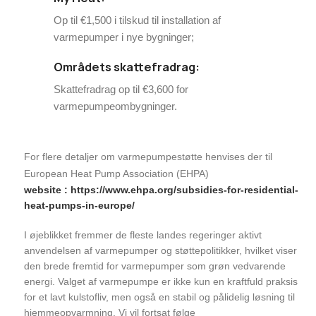
Op til €1,500 i tilskud til installation af
varmepumper i nye bygninger;
Områdets skattefradrag:
Skattefradrag op til €3,600 for
varmepumpeombygninger.
For flere detaljer om varmepumpestøtte henvises der til
European Heat Pump Association (EHPA)
website : https://www.ehpa.org/subsidies-for-residential-
heat-pumps-in-europe/
I øjeblikket fremmer de fleste landes regeringer aktivt
anvendelsen af varmepumper og støttepolitikker, hvilket viser
den brede fremtid for varmepumper som grøn vedvarende
energi. Valget af varmepumpe er ikke kun en kraftfuld praksis
for et lavt kulstofliv, men også en stabil og pålidelig løsning til
hjemmeopvarmning. Vi vil fortsat følge