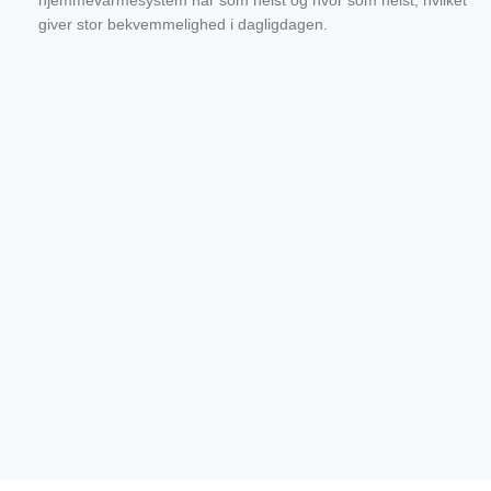
hjemmevarmesystem når som helst og hvor som helst, hvilket
giver stor bekvemmelighed i dagligdagen.
Tænd/Sluk
Indstil temperatur og driftsparametre
Skift driftstilstand og zone
Tjek varmepumpens driftsstatus
Indstil timeren