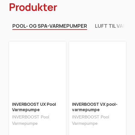
Produkter
POOL- OG SPA-VARMEPUMPER
LUFT TIL VAND
INVERBOOST UX Pool
INVERBOOST VX pool-
I
Varmepumpe
varmepumpe
v
INVERBOOST Pool
INVERBOOST Pool
I
Varmepumpe
Varmepumpe
V